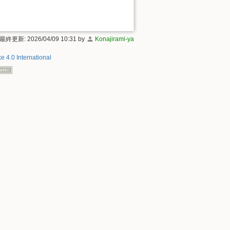
 最終更新: 2026/04/09 10:31 by
Konajirami-ya
e 4.0 International