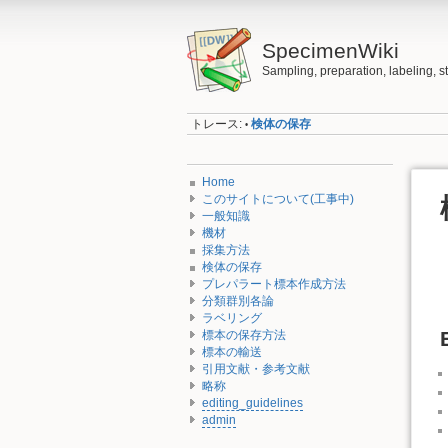
SpecimenWiki
Sampling, preparation, labeling, 
トレース:
検体の保存
•
Home
このサイトについて(工事中)
一般知識
機材
採集方法
検体の保存
プレパラート標本作成方法
分類群別各論
ラベリング
標本の保存方法
標本の輸送
引用文献・参考文献
略称
editing_guidelines
admin