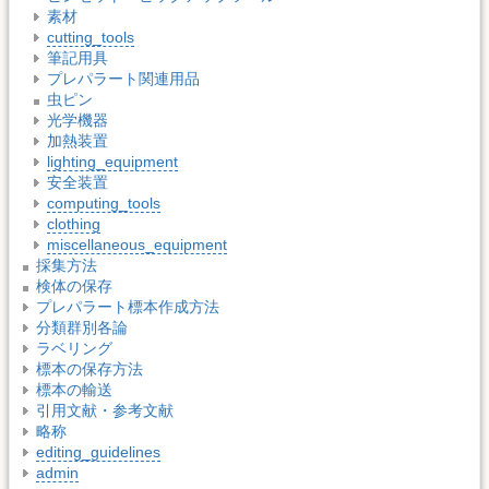
素材
cutting_tools
筆記用具
プレパラート関連用品
虫ピン
光学機器
加熱装置
lighting_equipment
安全装置
computing_tools
clothing
miscellaneous_equipment
採集方法
検体の保存
プレパラート標本作成方法
分類群別各論
ラベリング
標本の保存方法
標本の輸送
引用文献・参考文献
略称
editing_guidelines
admin