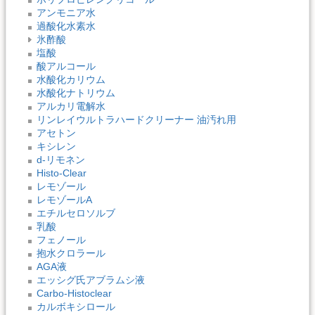
アンモニア水
過酸化水素水
氷酢酸
塩酸
酸アルコール
水酸化カリウム
水酸化ナトリウム
アルカリ電解水
リンレイウルトラハードクリーナー 油汚れ用
アセトン
キシレン
d-リモネン
Histo-Clear
レモゾール
レモゾールA
エチルセロソルブ
乳酸
フェノール
抱水クロラール
AGA液
エッシグ氏アブラムシ液
Carbo-Histoclear
カルボキシロール