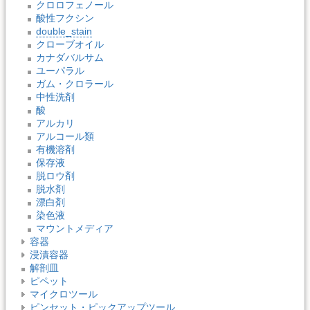
クロロフェノール
酸性フクシン
double_stain
クローブオイル
カナダバルサム
ユーパラル
ガム・クロラール
中性洗剤
酸
アルカリ
アルコール類
有機溶剤
保存液
脱ロウ剤
脱水剤
漂白剤
染色液
マウントメディア
容器
浸漬容器
解剖皿
ピペット
マイクロツール
ピンセット・ピックアップツール