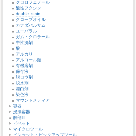
クロロフェノール
酸性フクシン
double_stain
クローブオイル
カナダバルサム
ユーパラル
ガム・クロラール
中性洗剤
酸
アルカリ
アルコール類
有機溶剤
保存液
脱ロウ剤
脱水剤
漂白剤
染色液
マウントメディア
容器
浸漬容器
解剖皿
ピペット
マイクロツール
ピンセット・ピックアップツール