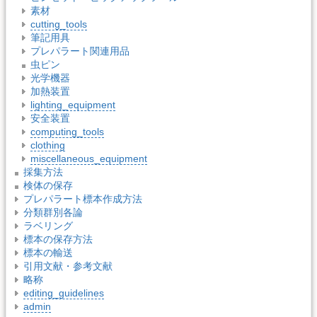
素材
cutting_tools
筆記用具
プレパラート関連用品
虫ピン
光学機器
加熱装置
lighting_equipment
安全装置
computing_tools
clothing
miscellaneous_equipment
採集方法
検体の保存
プレパラート標本作成方法
分類群別各論
ラベリング
標本の保存方法
標本の輸送
引用文献・参考文献
略称
editing_guidelines
admin