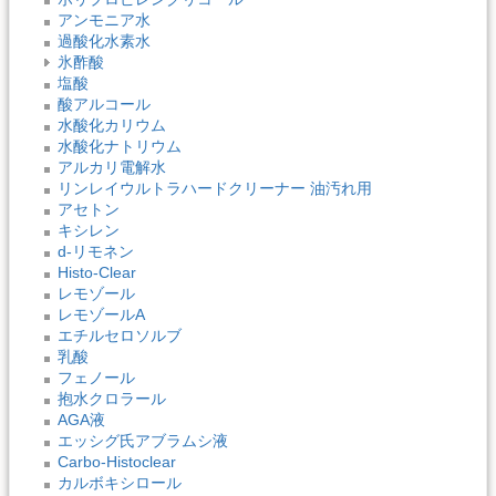
アンモニア水
過酸化水素水
氷酢酸
塩酸
酸アルコール
水酸化カリウム
水酸化ナトリウム
アルカリ電解水
リンレイウルトラハードクリーナー 油汚れ用
アセトン
キシレン
d-リモネン
Histo-Clear
レモゾール
レモゾールA
エチルセロソルブ
乳酸
フェノール
抱水クロラール
AGA液
エッシグ氏アブラムシ液
Carbo-Histoclear
カルボキシロール