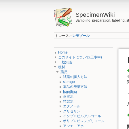
SpecimenWiki
Sampling, preparation, labeling, 
トレース:
レモゾール
•
Home
このサイトについて(工事中)
一般知識
機材
薬品
試薬の購入方法
storage
薬品の廃棄方法
handling
蒸留水
精製水
エタノール
グリセリン
イソプロピルアルコール
ポリプロピレングリコール
アンモニア水