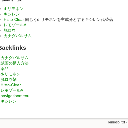
d-リモネン
キシレン
Histo-Clear
同じくd-リモネンを主成分とするキシレン代替品
レモゾールA
脱ロウ
カナダバルサム
Backlinks
カナダバルサム
試薬の購入方法
薬品
d-リモネン
脱ロウ剤
Histo-Clear
レモゾールA
navigationmenu
キシレン
lemosol.txt
·