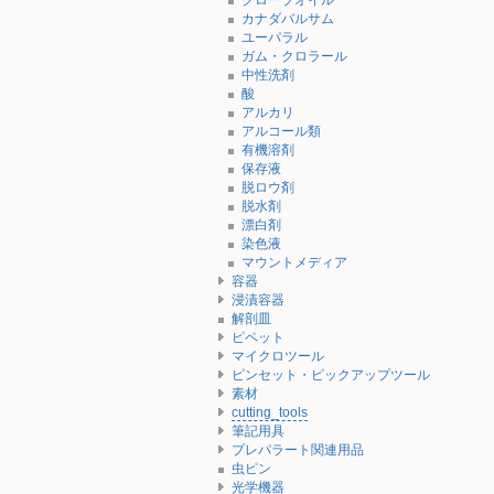
クローブオイル
カナダバルサム
ユーパラル
ガム・クロラール
中性洗剤
酸
アルカリ
アルコール類
有機溶剤
保存液
脱ロウ剤
脱水剤
漂白剤
染色液
マウントメディア
容器
浸漬容器
解剖皿
ピペット
マイクロツール
ピンセット・ピックアップツール
素材
cutting_tools
筆記用具
プレパラート関連用品
虫ピン
光学機器