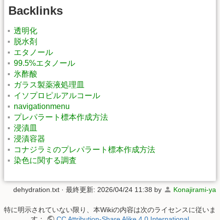
Backlinks
透明化
脱水剤
エタノール
99.5%エタノール
氷酢酸
ガラス製薬液処理皿
イソプロピルアルコール
navigationmenu
プレパラート標本作成方法
浸漬皿
浸漬容器
コナジラミのプレパラート標本作成方法
染色に関する調査
dehydration.txt
· 最終更新: 2026/04/24 11:38 by
Konajirami-ya
特に明示されていない限り、本Wikiの内容は次のライセンスに従いま
す：
CC Attribution-Share Alike 4.0 International